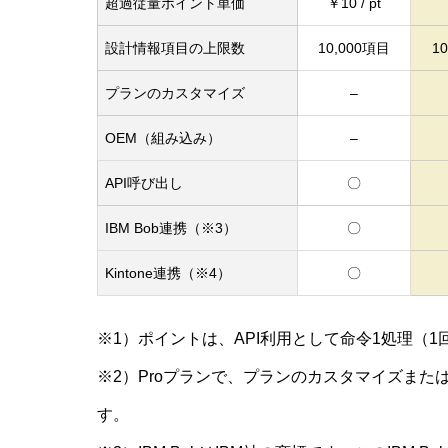
超過従量ポイント単価
￥10 / pt
設計情報項目の上限数
10,000項目
1
プランのカスタマイズ
–
OEM（組み込み）
–
API呼び出し
〇
IBM Bob連携（※3）
〇
Kintone連携（※4）
〇
※1）ポイントは、API利用として命令1処理（
※2）Proプランで、プランのカスタマイズまた
す。