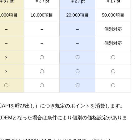
￥3 / pt
￥3 / pt
￥2 / pt
￥1 / pt
0,000項目
10,000項目
20,000項目
50,000項目
–
–
–
個別対応
–
–
–
個別対応
×
〇
〇
〇
×
〇
〇
〇
〇
〇
〇
〇
1回APIを呼び出し）につき規定のポイントを消費します。
はOEMとなった場合は条件により個別の価格設定がありま