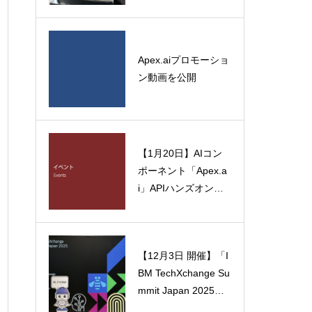
Apex.aiプロモーショ
ン動画を公開
【1月20日】AIコン
ポーネント「Apex.a
i」APIハンズオンセ
ミナー開催のお知ら
せ
【12月3日 開催】「I
BM TechXchange Su
mmit Japan 2025」
協賛出展のお知らせ